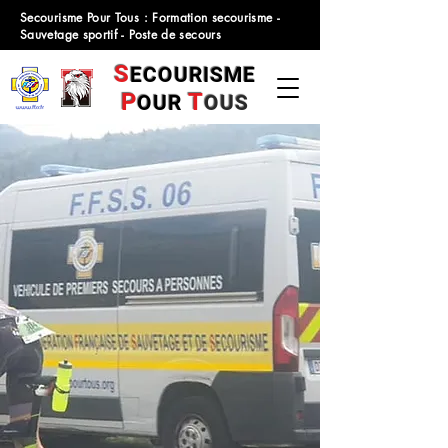
Secourisme Pour Tous : Formation secourisme -
Sauvetage sportif - Poste de secours
S
ECOURISME
P
T
OUR
OUS