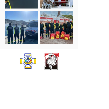
Secourisme Pour Tous
Formation seco
urisme
Sauvet
age sportif
Post
e de secours