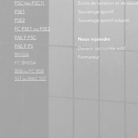
PSC (ex-PSC1)
Ecole de natation et de sauv
PSE1
Sauvetage sportif
PSE2
Sauvetage sportif adapté
FC PSE1 ou PSE2
PAE F PSC
Nous rejoindre
PAE F PS
Devenir secouriste actif
BNSSA
Formateur
FC B
NSSA
BSB ou FC BSB
SST ou MAC SST