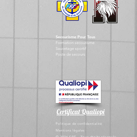
Secourisme Pour Tous
Formation seco
urisme
Sauvet
age sportif
Post
e de secours
Certificat Qualiopi
Politique de confidentialité
Mentions légales
© 2026 SPT – Tous droits réservés.