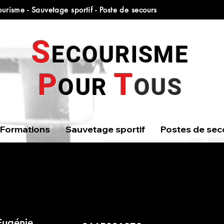
urisme - Sauvetage sportif - Poste de secours
S
ECOURISME
T
P
OUR
OUS
Formations
Sauvetage sportif
Postes de sec
Eugénie