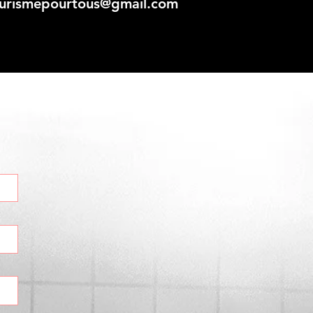
urismepourtous@gmail.com