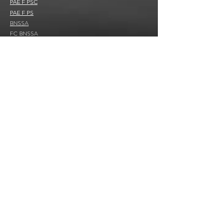
PAE F PSC
PAE F PS
BNSSA
FC B
NSSA
BSB ou FC BSB
SST ou MAC SST
Sauvetage sportif
Ecole de natation et de sauvetage
Sauvetage sportif
Sauvetage sportif adapté
Nous rejoindre
Devenir secouriste actif
Formateur
Poste de secours
Demande de devis
Contact
06 65 23 12 72
secourismepourtous@gmail.com