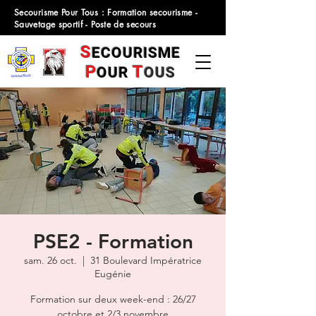
Secourisme Pour Tous : Formation secourisme -
Sauvetage sportif - Poste de secours
S
ECOURISME
P
T
OUR
OUS
PSE2 - Formation
sam. 26 oct.
  |  
31 Boulevard Impératrice
Eugénie
Formation sur deux week-end : 26/27
octobre et 2/3 novembre