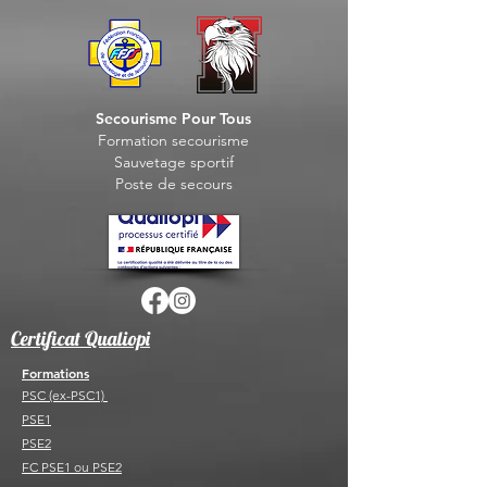
Secourisme Pour Tous
Formation seco
urisme
Sauvet
age sportif
Post
e de secours
Certificat Qualiopi
Formations
PSC (ex-PSC1)
PSE1
PSE2
FC PSE1 ou PSE2