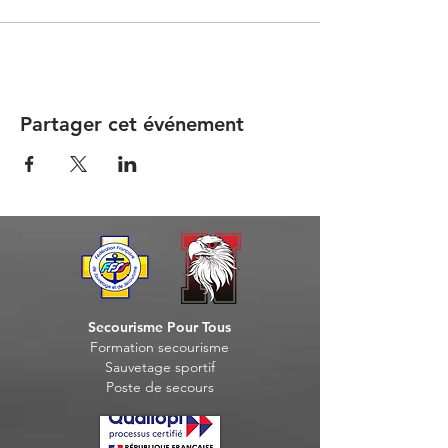
Partager cet événement
Secourisme Pour Tous
Formation seco
urisme
Sauvet
age sportif
Post
e de secours