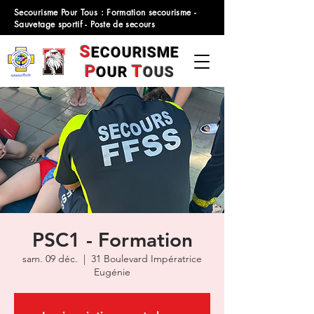
Secourisme Pour Tous : Formation secourisme -
Sauvetage sportif - Poste de secours
S
ECOURISME
P
T
OUR
OUS
PSC1 - Formation
sam. 09 déc.
  |  
31 Boulevard Impératrice
Eugénie