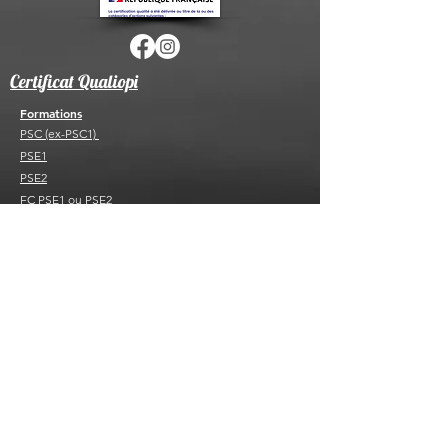
Certificat Qualiopi
Formations
PSC (ex-PSC1)
PSE1
PSE2
FC PSE1 ou PSE2
PAE F PSC
PAE F PS
BNSSA
FC B
NSSA
BSB ou FC BSB
SST ou MAC SST
Sauvetage sportif
Ecole de natation et de sauvetage
Sauvetage sportif
Sauvetage sportif adapté