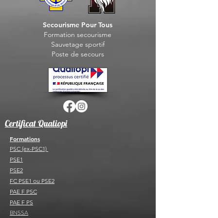
Secourisme Pour Tous
Formation seco
urisme
Sauvet
age sportif
Post
e de secours
Certificat Qualiopi
Formations
PSC (ex-PSC1)
PSE1
PSE2
FC PSE1 ou PSE2
PAE F PSC
PAE F PS
BNSSA