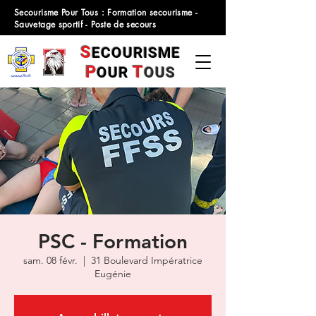
Secourisme Pour Tous : Formation secourisme -
Sauvetage sportif - Poste de secours
S
ECOURISME
P
T
OUR
OUS
PSC - Formation
sam. 08 févr.
  |  
31 Boulevard Impératrice
Eugénie