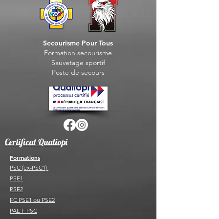
Secourisme Pour Tous
Formation seco
urisme
Sauvet
age sportif
Post
e de secours
Certificat Qualiopi
Formations
PSC (ex-PSC1)
PSE1
PSE2
FC PSE1 ou PSE2
PAE F PSC