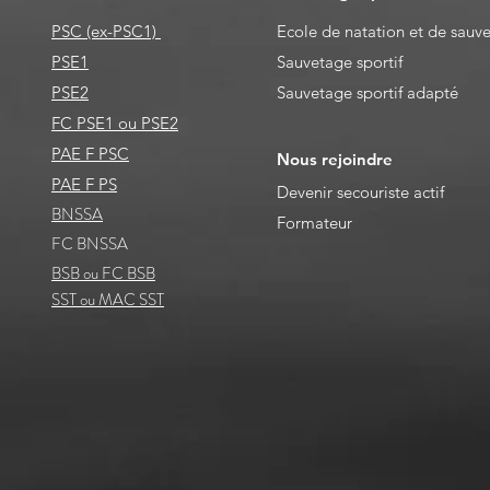
PSC (ex-PSC1)
Ecole de natation et de sauv
PSE1
Sauvetage sportif
PSE2
Sauvetage sportif adapté
FC PSE1 ou PSE2
PAE F PSC
Nous rejoindre
PAE F PS
Devenir secouriste actif
BNSSA
Formateur
FC B
NSSA
BSB ou FC BSB
SST ou MAC SST