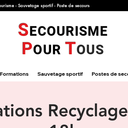
urisme - Sauvetage sportif - Poste de secours
S
ECOURISME
T
P
OUR
OUS
Formations
Sauvetage sportif
Postes de sec
tions Recyclage