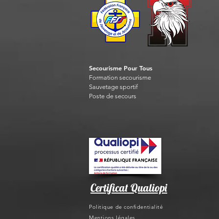
Secourisme Pour Tous
Formation seco
urisme
Sauvet
age sportif
Post
e de secours
Certificat Qualiopi
Politique de confidentialité
Mentions légales