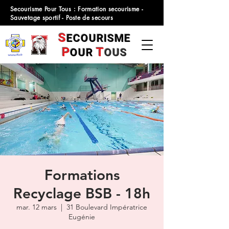
Secourisme Pour Tous : Formation secourisme -
Sauvetage sportif - Poste de secours
S
ECOURISME
P
T
OUR
OUS
Formations
Recyclage BSB - 18h
mar. 12 mars
  |  
31 Boulevard Impératrice
Eugénie