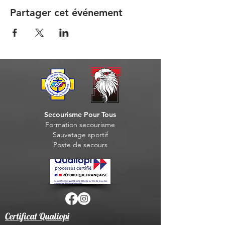
Partager cet événement
Secourisme Pour Tous
Formation seco
urisme
Sauvet
age sportif
Post
e de secours
Certificat Qualiopi