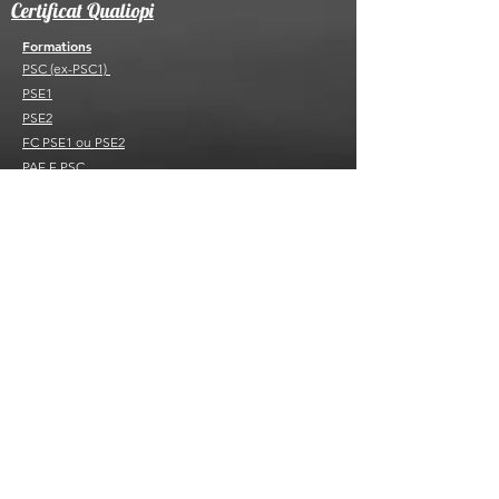
Certificat Qualiopi
Formations
PSC (ex-PSC1)
PSE1
PSE2
FC PSE1 ou PSE2
PAE F PSC
PAE F PS
BNSSA
FC B
NSSA
BSB ou FC BSB
SST ou MAC SST
Sauvetage sportif
Ecole de natation et de sauvetage
Sauvetage sportif
Sauvetage sportif adapté
Nous rejoindre
Devenir secouriste actif
Formateur