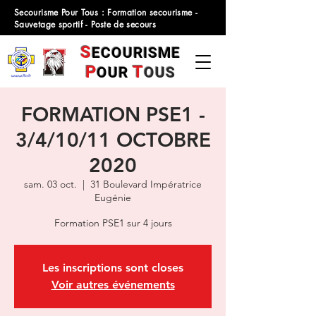
Secourisme Pour Tous : Formation secourisme -
Sauvetage sportif - Poste de secours
S
ECOURISME
P
T
OUR
OUS
FORMATION PSE1 -
3/4/10/11 OCTOBRE
2020
sam. 03 oct.
  |  
31 Boulevard Impératrice
Eugénie
Les inscriptions sont closes
Voir autres événements