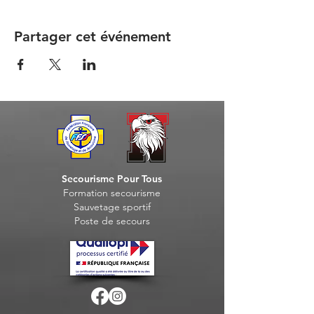
Partager cet événement
Secourisme Pour Tous
Formation seco
urisme
Sauvet
age sportif
Post
e de secours