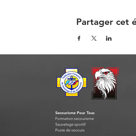
Partager cet
Secourisme Pour Tous
Formation seco
urisme
Sauvet
age sportif
Post
e de secours