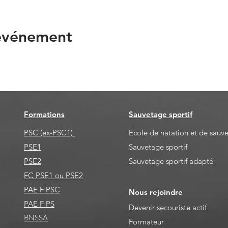
 événement
Formations
Sauvetage sportif
PSC (ex-PSC1)
Ecole de natation et de sauv
PSE1
Sauvetage sportif
PSE2
Sauvetage sportif adapté
FC PSE1 ou PSE2
PAE F PSC
Nous rejoindre
PAE F PS
Devenir secouriste actif
BNSSA
Formateur