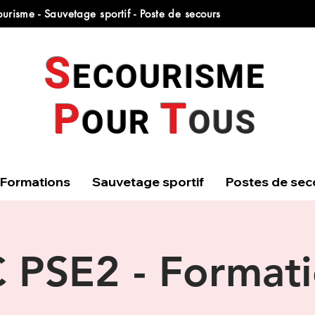
urisme - Sauvetage sportif - Poste de secours
S
ECOURISME
T
P
OUR
OUS
Formations
Sauvetage sportif
Postes de sec
 PSE2 - Format