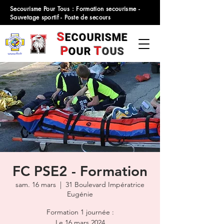
Secourisme Pour Tous : Formation secourisme -
Sauvetage sportif - Poste de secours
S
ECOURISME
P
T
OUR
OUS
FC PSE2 - Formation
sam. 16 mars
  |  
31 Boulevard Impératrice
Eugénie
Formation 1 journée :
Le 16 mars 2024