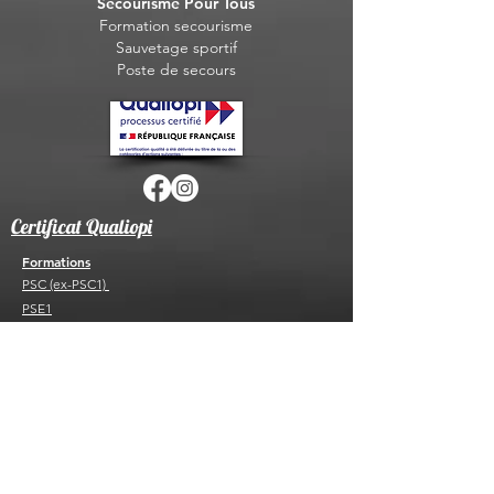
Secourisme Pour Tous
Formation seco
urisme
Sauvet
age sportif
Post
e de secours
Certificat Qualiopi
Formations
PSC (ex-PSC1)
PSE1
PSE2
FC PSE1 ou PSE2
PAE F PSC
PAE F PS
BNSSA
FC B
NSSA
BSB ou FC BSB