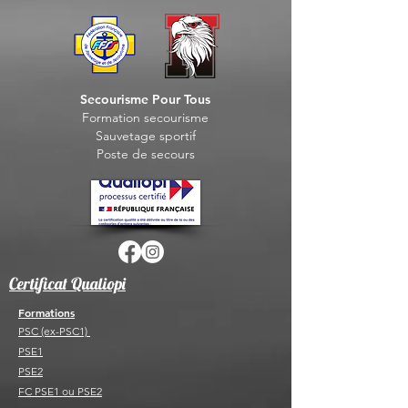
Secourisme Pour Tous
Formation seco
urisme
Sauvet
age sportif
Post
e de secours
Certificat Qualiopi
Formations
PSC (ex-PSC1)
PSE1
PSE2
FC PSE1 ou PSE2