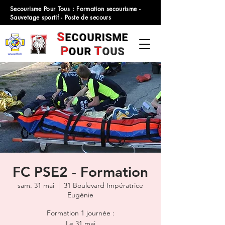
Secourisme Pour Tous : Formation secourisme -
Sauvetage sportif - Poste de secours
S
ECOURISME
P
T
OUR
OUS
FC PSE2 - Formation
sam. 31 mai
  |  
31 Boulevard Impératrice
Eugénie
Formation 1 journée :
Le 31 mai