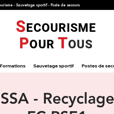
urisme - Sauvetage sportif - Poste de secours
S
ECOURISME
T
P
OUR
OUS
Formations
Sauvetage sportif
Postes de sec
SSA - Recyclag