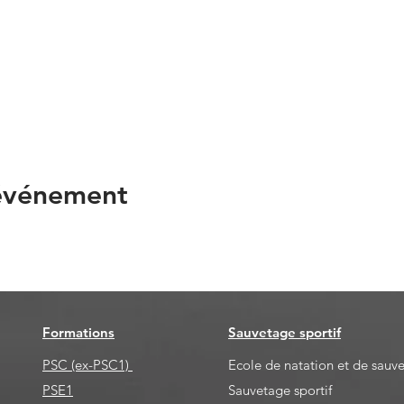
 événement
Formations
Sauvetage sportif
PSC (ex-PSC1)
Ecole de natation et de sauv
PSE1
Sauvetage sportif