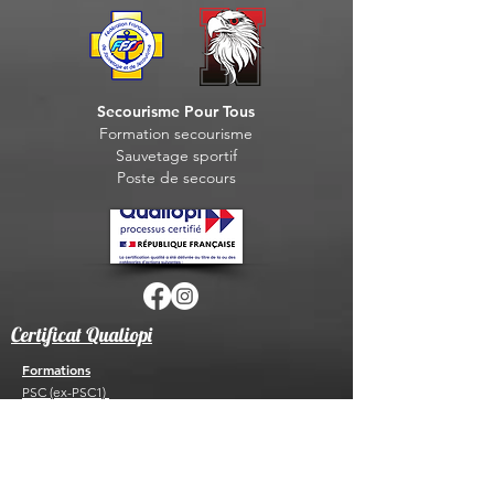
Secourisme Pour Tous
Formation seco
urisme
Sauvet
age sportif
Post
e de secours
Certificat Qualiopi
Formations
PSC (ex-PSC1)
PSE1
PSE2
FC PSE1 ou PSE2
PAE F PSC