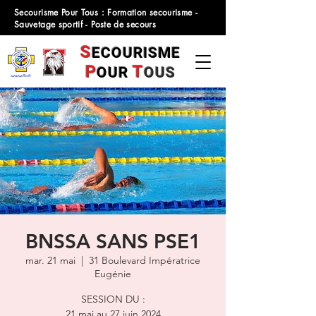
Secourisme Pour Tous : Formation secourisme -
Sauvetage sportif - Poste de secours
S
ECOURISME
P
T
OUR
OUS
BNSSA SANS PSE1
mar. 21 mai
  |  
31 Boulevard Impératrice
Eugénie
SESSION DU :
21 mai au 27 juin 2024