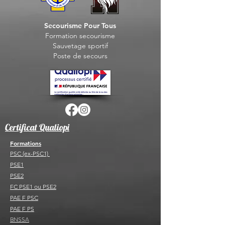
Secourisme Pour Tous
Formation seco
urisme
Sauvet
age sportif
Post
e de secours
Certificat Qualiopi
Formations
PSC (ex-PSC1)
PSE1
PSE2
FC PSE1 ou PSE2
PAE F PSC
PAE F PS
BNSSA