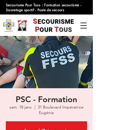
Secourisme Pour Tous : Formation secourisme -
Sauvetage sportif - Poste de secours
S
ECOURISME
P
T
OUR
OUS
PSC - Formation
sam. 18 janv.
  |  
31 Boulevard Impératrice
Eugénie