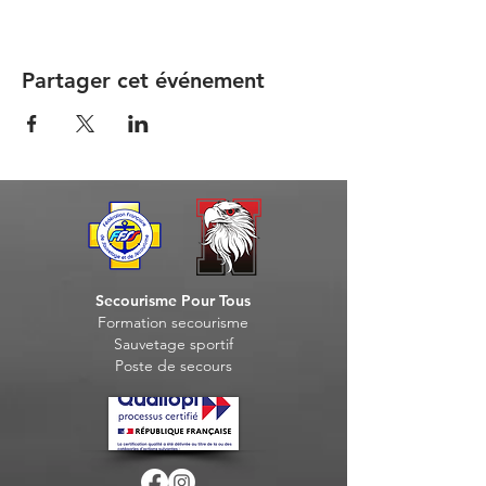
Partager cet événement
Secourisme Pour Tous
Formation seco
urisme
Sauvet
age sportif
Post
e de secours