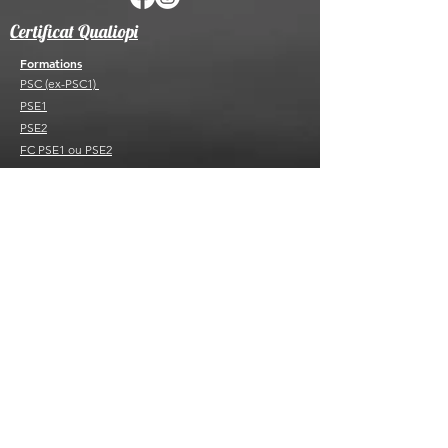
Certificat Qualiopi
Formations
PSC (ex-PSC1)
PSE1
PSE2
FC PSE1 ou PSE2
PAE F PSC
PAE F PS
BNSSA
FC B
NSSA
BSB ou FC BSB
SST ou MAC SST
Sauvetage sportif
Ecole de natation et de sauvetage
Sauvetage sportif
Sauvetage sportif adapté
Nous rejoindre
Devenir secouriste actif