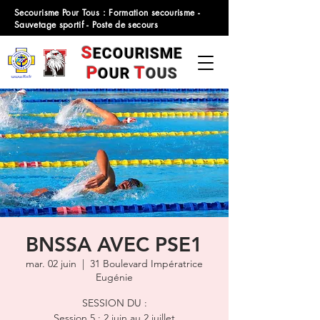
Secourisme Pour Tous : Formation secourisme -
Sauvetage sportif - Poste de secours
S
ECOURISME
P
T
OUR
OUS
BNSSA AVEC PSE1
mar. 02 juin
  |  
31 Boulevard Impératrice
Eugénie
SESSION DU :
Session 5 : 2 juin au 2 juillet